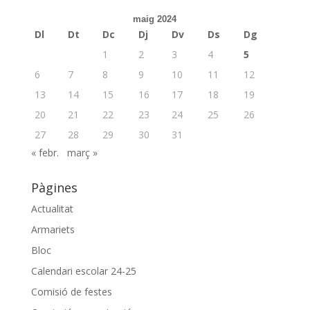
maig 2024
Dl
Dt
Dc
Dj
Dv
Ds
Dg
1
2
3
4
5
6
7
8
9
10
11
12
13
14
15
16
17
18
19
20
21
22
23
24
25
26
27
28
29
30
31
« febr.
març »
Pàgines
Actualitat
Armariets
Bloc
Calendari escolar 24-25
Comisió de festes