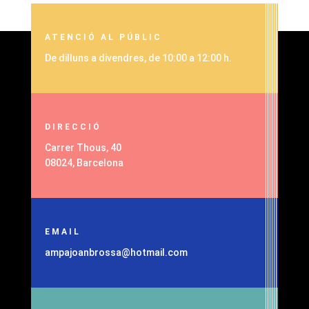
ATENCIÓ AL PÚBLIC
De dilluns a divendres, de 10:00 a 12:00 h.
DIRECCIÓ
Carrer Thous, 40
08024, Barcelona
EMAIL
ampajoanbrossa@hotmail.com