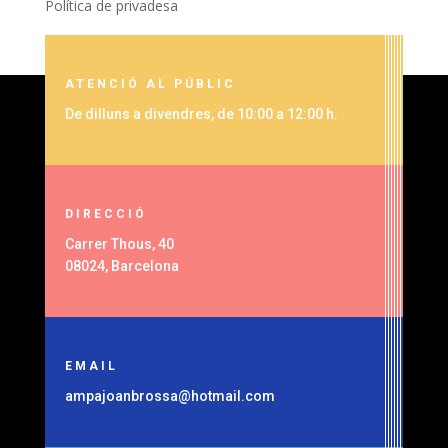
Política de privadesa
ATENCIÓ AL PÚBLIC
De dilluns a divendres, de 10:00 a 12:00 h.
DIRECCIÓ
Carrer Thous, 40
08024, Barcelona
EMAIL
ampajoanbrossa@hotmail.com