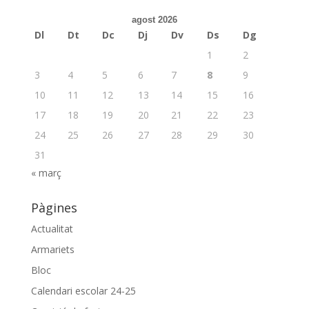
agost 2026
Dl
Dt
Dc
Dj
Dv
Ds
Dg
1
2
3
4
5
6
7
8
9
10
11
12
13
14
15
16
17
18
19
20
21
22
23
24
25
26
27
28
29
30
31
« març
Pàgines
Actualitat
Armariets
Bloc
Calendari escolar 24-25