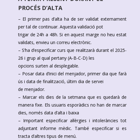
PROCÉS D’ALTA
– El primer pas d’alta ha de ser validat externament
per tal de continuar. Aquesta validació pot
trigar de 24h a 48h. Si en aquest marge no heu estat
validats, envieu un correu electrònic.
– S’ha d’especificar curs que realitzarà durant el 2025-
26 i grup al qual pertany (A-B-C-D) les
opcions surten al desplegable.
– Posar data d’inici del menjador, primer dia que farà
ús i data de finalització, últim dia de servei
de menjador.
– Marcar els dies de la setmana que es quedarà de
manera fixe. Els usuaris esporàdics no han de marcar
dies, només data d’alta i baixa
– Important especificar al·lèrgies i intoleràncies tot
adjuntant informe mèdic. També especificar si es
tracta d’altres tipus de menú.