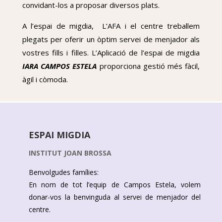
convidant-los a proposar diversos plats.
A l’
espai
de
migdia
, L’AFA i el centre treballem
plegats per oferir un òptim servei de menjador als
vostres fills i filles.
L’Aplicació de l’
espai
de
migdia
IARA CAMPOS ESTELA
proporciona gestió més fàcil,
àgil i còmoda.
ESPAI MIGDIA
INSTITUT JOAN BROSSA
Benvolgudes famílies:
En nom de tot l’equip de Campos Estela, volem
donar-vos la benvinguda al servei de menjador del
centre.