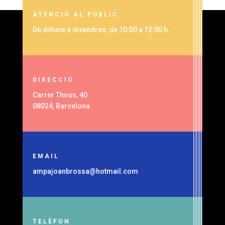
ATENCIÓ AL PÚBLIC
De dilluns a divendres, de 10:00 a 12:00 h.
DIRECCIÓ
Carrer Thous, 40
08024, Barcelona
EMAIL
ampajoanbrossa@hotmail.com
TELÈFON