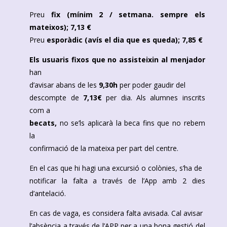
Preu
fix (mínim 2 / setmana. sempre els
mateixos); 7,13 €
Preu
esporàdic (avís el dia que es queda); 7,85 €
Els usuaris fixos que no assisteixin al menjador
han
d’avisar abans de les
9,30h
per poder gaudir del
descompte de
7,13€
per dia. Als alumnes inscrits
com a
becats,
no se’ls aplicarà la beca fins que no rebem
la
confirmació de la mateixa per part del centre.
En el cas que hi hagi una excursió o colònies, s’ha de
notificar la falta a través de l’App amb 2 dies
d’antelació.
En cas de vaga, es considera falta avisada. Cal avisar
l’absència a través de l’APP per a una bona gestió del