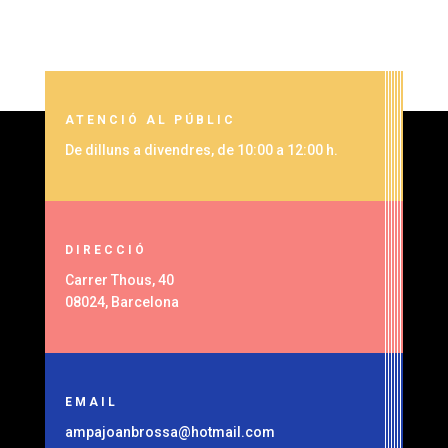
ATENCIÓ AL PÚBLIC
De dilluns a divendres, de 10:00 a 12:00 h.
DIRECCIÓ
Carrer Thous, 40
08024, Barcelona
EMAIL
ampajoanbrossa@hotmail.com